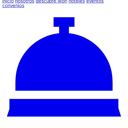
Inicio
nosotros
descubre león
hoteles
eventos
convenios