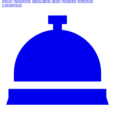
Inicio
nosotros
descubre león
hoteles
eventos
convenios